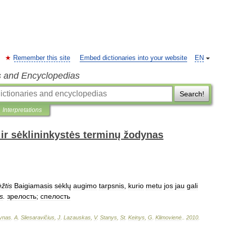
Remember this site
Embed dictionaries into your website
EN
s and Encyclopedias
Search!
Interpretations
ir sėklininkystės terminų žodynas
žtis
Baigiamasis
sėklų
augimo
tarpsnis
,
kurio
metu
jos
jau
gali
s
.
зрелость
;
спелость
ynas
.
A
.
Sliesaravičius
,
J
.
Lazauskas
,
V
.
Stanys
,
St
.
Keinys
,
G
.
Klimovienė
.
.
2010
.