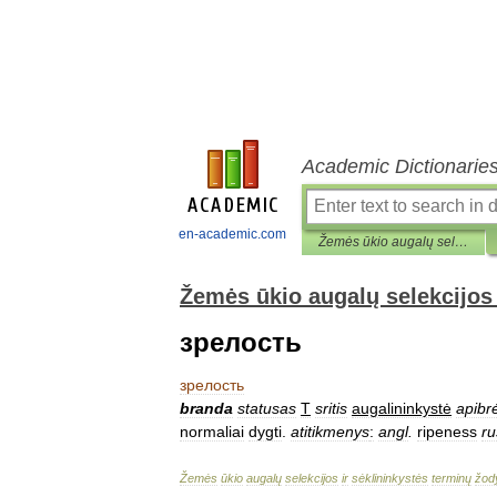
Academic Dictionarie
en-academic.com
Žemės ūkio augalų selekcijos ir sėklininkystės terminų žodynas
Žemės ūkio augalų selekcijos 
зрелость
зрелость
branda
statusas
T
sritis
augalininkystė
apibrė
normaliai
dygti
.
atitikmenys
:
angl
.
ripeness
ru
Žemės
ūkio
augalų
selekcijos
ir
sėklininkystės
terminų
žod