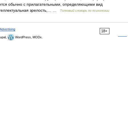
уется обычно с прилагательными, определяющими вид
интеллектуальная зрелость,… …
Толковый словарь по психологии
Advertising
18+
upal,
WordPress, MODx.