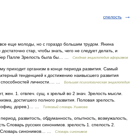
спелость
 все еще молоды, но с гораздо большим трудом. Янина
 достаточно стар, чтобы знать, чего не следует делать, и
льбер Палле Зрелость была бы… …
Сводная энциклопедия афоризмов
оему приходит организм в конце периода развития. Самый
актерный тенденцией к достижению наивысшего развития
их способностей личности.… …
Большая психологическая энциклопедия
 жен. 1. отвлеч. сущ. к зрелый во 2 знач. Зрелость мысли.
низма, достигшего полного развития. Половая зрелость.
и (офиц. дорев.)… …
Толковый словарь Ушакова
период, развитость, обдуманность, опытность, возмужалость,
ть Словарь русских синонимов. зрелость 1. спелость 2.
сть Словарь синонимов… …
Словарь синонимов