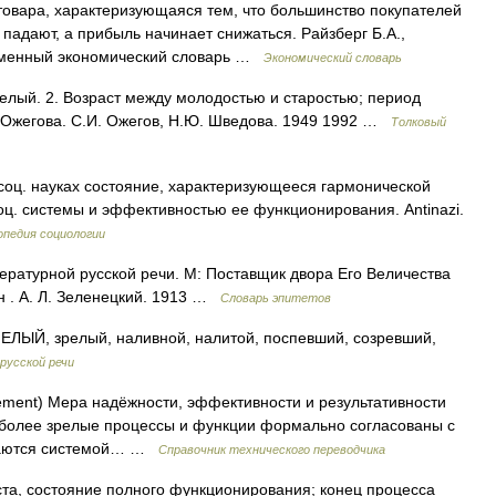
товара, характеризующаяся тем, что большинство покупателей
падают, а прибыль начинает снижаться. Райзберг Б.А.,
ременный экономический словарь …
Экономический словарь
елый. 2. Возраст между молодостью и старостью; период
ь Ожегова. С.И. Ожегов, Н.Ю. Шведова. 1949 1992 …
Толковый
В соц. науках состояние, характеризующееся гармонической
ц. системы и эффективностью ее функционирования. Antinazi.
опедия социологии
ратурной русской речи. М: Поставщик двора Его Величества
н . А. Л. Зеленецкий. 1913 …
Словарь эпитетов
, зрелый, наливной, налитой, поспевший, созревший,
русской речи
vement) Мера надёжности, эффективности и результативности
аиболее зрелые процессы и функции формально согласованы с
иваются системой… …
Справочник технического переводчика
та, состояние полного функционирования; конец процесса