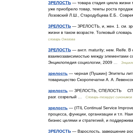
ЗРЕЛОСТЬ
— товара стадия цикла жизни 
уже приобрело товар, темпы роста продаж 
Лозовский Л.Ш., Стародубцева Е.Б.. Сов
ЗРЕЛОСТЬ
— ЗРЕЛОСТЬ, и, жен. 1. см. зр
жизни в таком возрасте. Толковый словар
словарь Ожегова
ЗРЕЛОСТЬ
— англ. maturity; нем. Reife. 
взаимозависимостью между элементами со
Энциклопедия социологии, 2009 …
Энцикл
зрелость
— черная (Пушкин) Эпитеты лите
товарищество Скоропечатни А. А. Левенсо
зрелость
— ЗРЕЛОСТЬ, СПЕЛОСТЬ СПЕЛЫЙ
разг. созрелый …
Словарь-тезаурус синонимов 
зрелость
— (ITIL Continual Service Impro
процесса, функции, организации и т.п. Н
бизнес целями и стратегией, и поддерж
ЗРЕЛОСТЬ
— Взрослость, завершение рос