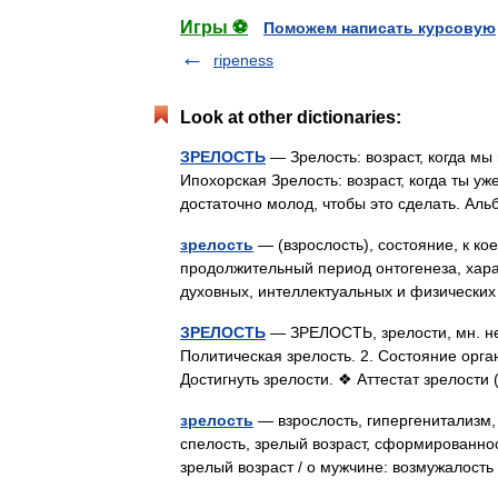
Игры ⚽
Поможем написать курсовую
ripeness
Look at other dictionaries:
ЗРЕЛОСТЬ
— Зрелость: возраст, когда мы
Ипохорская Зрелость: возраст, когда ты уже
достаточно молод, чтобы это сделать. А
зрелость
— (взрослость), состояние, к к
продолжительный период онтогенеза, хар
духовных, интеллектуальных и физическ
ЗРЕЛОСТЬ
— ЗРЕЛОСТЬ, зрелости, мн. нет,
Политическая зрелость. 2. Состояние орга
Достигнуть зрелости. ❖ Аттестат зрелост
зрелость
— взрослость, гипергенитализм, 
спелость, зрелый возраст, сформированнос
зрелый возраст / о мужчине: возмужало